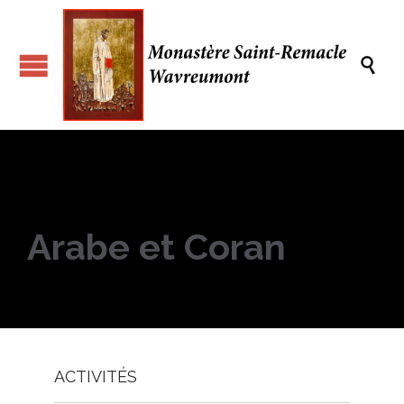

Arabe et Coran
ACTIVITÉS