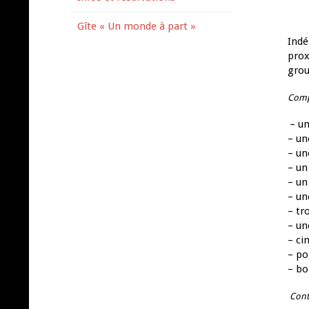
Gîte « Un monde à part »
Indé
prox
grou
Comp
– un
– un
– un
– un
– un
– un
– tr
– un
– ci
– po
– bo
Cont