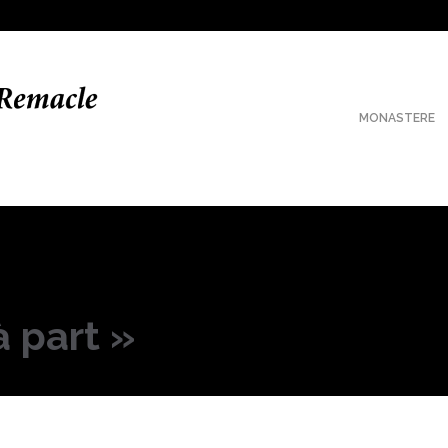
MONASTERE
 part »