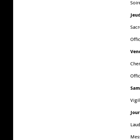
Soir
Jeud
Sacr
Offi
Vend
Chem
Offi
Sam
Vigi
Jou
Laud
Mess