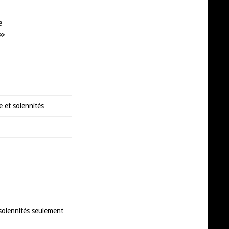
e
 »
 et solennités
solennités seulement