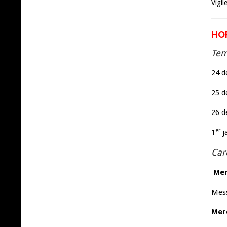
Vigil
HO
Tem
24 
25 
26 
er
1
j
Car
Mer
Mess
Merc