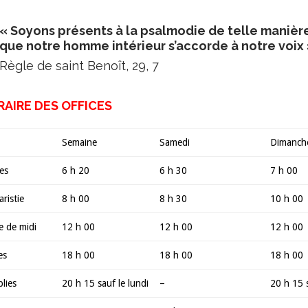
« Soyons présents à la psalmodie de telle manièr
que notre homme intérieur s’accorde à notre voix
Règle de saint Benoît, 29, 7
AIRE DES OFFICES
Semaine
Samedi
Dimanche
es
6 h 20
6 h 30
7 h 00
ristie
8 h 00
8 h 30
10 h 00
e de midi
12 h 00
12 h 00
12 h 00
es
18 h 00
18 h 00
18 h 00
lies
20 h 15 sauf le lundi
–
20 h 15 