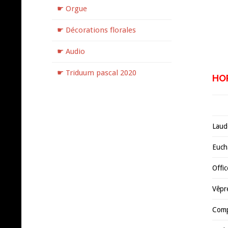
☛ Orgue
☛ Décorations florales
☛ Audio
.
☛ Triduum pascal 2020
HOR
Laud
Eucha
Offic
Vêpr
Comp