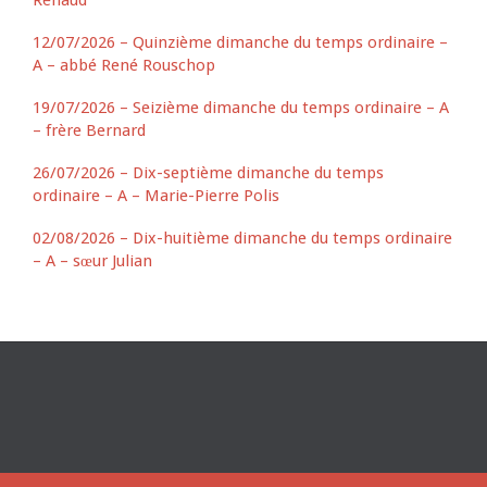
12/07/2026 – Quinzième dimanche du temps ordinaire –
A – abbé René Rouschop
19/07/2026 – Seizième dimanche du temps ordinaire – A
– frère Bernard
26/07/2026 – Dix-septième dimanche du temps
ordinaire – A – Marie-Pierre Polis
02/08/2026 – Dix-huitième dimanche du temps ordinaire
– A – sœur Julian