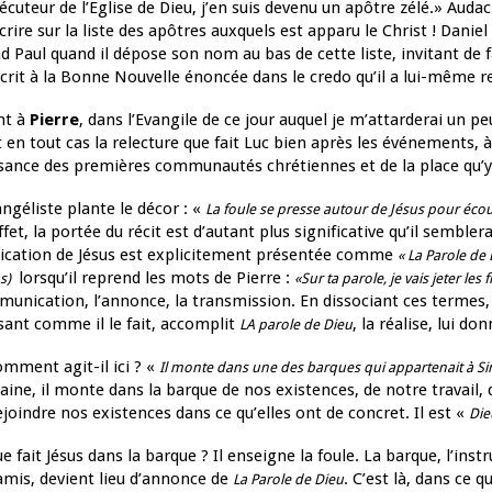
écuteur de l’Eglise de Dieu, j’en suis devenu un apôtre zélé.» Auda
scrire sur la liste des apôtres auxquels est apparu le Christ ! Danie
d Paul quand il dépose son nom au bas de cette liste, invitant de f
crit à la Bonne Nouvelle énoncée dans le credo qu’il a lui-même re
nt à
Pierre
, dans l’Evangile de ce jour auquel je m’attarderai un pe
t en tout cas la relecture que fait Luc bien après les événements, à
sance des premières communautés chrétiennes et de la place qu’y 
angéliste plante le décor : «
La foule se presse autour de Jésus pour écou
ffet, la portée du récit est d’autant plus significative qu’il semblera
ication de Jésus est explicitement présentée comme
« La Parole de 
lorsqu’il reprend les mots de Pierre :
s)
«Sur ta parole, je vais jeter les fi
unication, l’annonce, la transmission. En dissociant ces termes,
sant comme il le fait, accomplit
, la réalise, lui do
LA parole de Dieu
omment agit-il ici ? «
Il monte dans une des barques qui appartenait à Si
ine, il monte dans la barque de nos existences, de notre travail, 
ejoindre nos existences dans ce qu’elles ont de concret. Il est «
Die
ue fait Jésus dans la barque ? Il enseigne la foule. La barque, l’in
amis, devient lieu d’annonce de
. C’est là, dans ce q
La Parole de Dieu