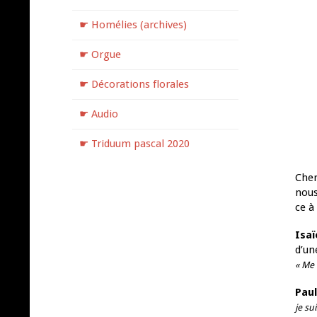
☛ Homélies (archives)
☛ Orgue
☛ Décorations florales
☛ Audio
☛ Triduum pascal 2020
Cher
nous
ce à
Isaï
d’un
« Me 
Paul
je su