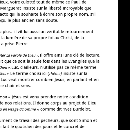
cieux, voire culotté tout de même ce Paul, de
l Marguerat insiste sur la liberté incroyable que
acto qui le souhaite à écrire son propre nom, s’il
çu, le plus ancien sans doute.
u plus, il vit lui aussi un véritable retournement.
 la lumière de sa propre foi au Christ, de la
a prise Pierre.
Il offre ainsi une clé de lecture.
ter La Parole de Dieu ».
it que ce soit la seule fois dans les Evangiles que la
Luc, d’ailleurs, n’utilise pas ce même terme
Dieu ».
Le terme choisi ici (
insiste sur la
lets ».
rhéma)
 Luc veut montrer combien Jésus, en parlant et en
nne chair et sens.
Jésus est venu prendre notre condition
mon ».
de nos relations. Il donne corps au projet de Dieu
comme dit Yves Burdelot.
u en visage d’homme »,
strument de travail des pêcheurs, que sont Simon et
ui fait le quotidien des jours et le concret de