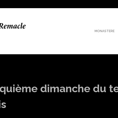
MONASTERE
quième dimanche du te
is