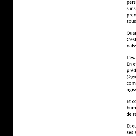
pers
s’in
pren
sous
Qua
C’es
nais
L’év
En e
préd
(
logo
comm
agis
Et c
huma
de r
Et q
ses 