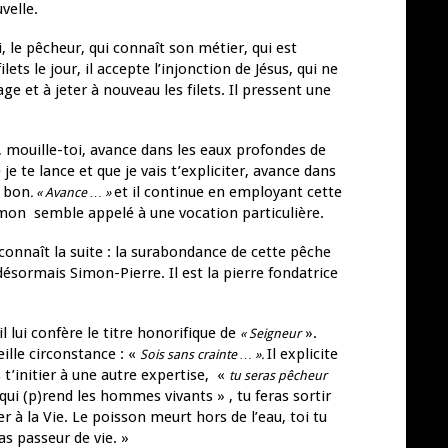
velle.
, le pêcheur, qui connaît son métier, qui est
ets le jour, il accepte l’injonction de Jésus, qui ne
ge et à jeter à nouveau les filets. Il pressent une
 mouille-toi, avance dans les eaux profondes de
je te lance et que je vais t’expliciter, avance dans
s bon
et il continue en employant cette
. « Avance … »
imon semble appelé à une vocation particulière.
onnaît la suite : la surabondance de cette pêche
 désormais Simon-Pierre. Il est la pierre fondatrice
il lui confère le titre honorifique de
».
« Seigneur
eille circonstance : «
Il explicite
Sois sans crainte … ».
is t’initier à une autre expertise, «
tu seras pêcheur
 qui (p)rend les hommes vivants » , tu feras sortir
r à la Vie. Le poisson meurt hors de l’eau, toi tu
as passeur de vie. »