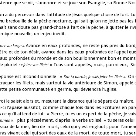
istence que se vit, s’annonce et se joue son Evangile, sa Bonne Nou
n a dû percevoir dans l’attitude de Jésus quelque chose de fort. Lui
nu bredouille de la pêche nocturne, qui sait qu’on ne jette pas les fil
aît sans doute pas grand-chose à l’art de la pêche, à quitter le riva
mique nouvelle, un enjeu inédit.
Avance en eaux profondes, ne reste pas près du bord,
nce au large ».
être et de ton désir, avance dans les eaux profondes de l’appel que 
eaux profondes du monde et de son bouillonnement bon et moin
le pluriel
! » Tous sont appelés, mais, parmi eux, S
: « jetez vos filets
éponse est inconditionnelle : «
On c
Sur ta parole, je vais jeter les filets ».
 craquer les filets, mais surtout la vie antérieure de Simon, appelé
ette petite communauté en germe, qui deviendra l’Eglise.
froi le saisit alors et, mesurant la distance qui le sépare du maître, 
i-ci l’apaise aussitôt, comme chaque fois dans les Ecritures en par
s ce qu’il attend de lui : « Pierre, tu es un expert de la pêche, je va
», plus précisément, d’après le verbe utilisé, « tu seras celui
ommes
eaux de la mer, lieu de mort, celui qui y est englouti, pour l’amene
ras vivant celui qui sort des eaux de la mort, de toute mort, tu ser