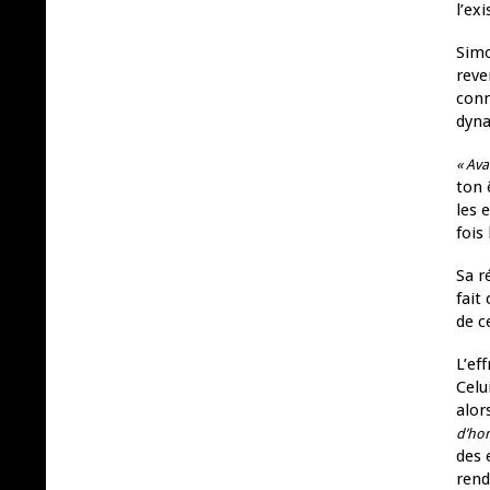
l’ex
Simo
reve
conn
dyna
« Ava
ton 
les 
fois 
Sa r
fait
de c
L’ef
Celu
alor
d’h
des 
rend