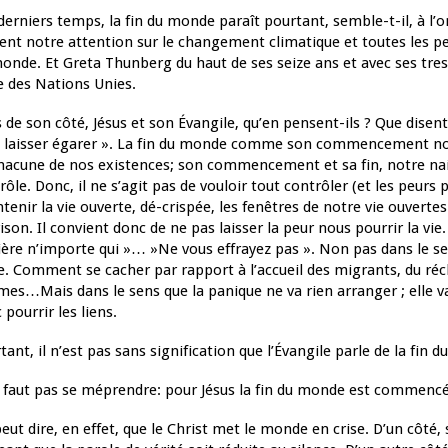
derniers temps, la fin du monde paraît pourtant, semble-t-il, à l’o
rent notre attention sur le changement climatique et toutes les per
onde. Et Greta Thunberg du haut de ses seize ans et avec ses tress
e des Nations Unies.
 de son côté, Jésus et son Évangile, qu’en pensent-ils ? Que disent-
 laisser égarer ». La fin du monde comme son commencement nous 
hacune de nos existences; son commencement et sa fin, notre n
rôle. Donc, il ne s’agit pas de vouloir tout contrôler (et les peur
tenir la vie ouverte, dé-crispée, les fenêtres de notre vie ouverte
ison. Il convient donc de ne pas laisser la peur nous pourrir la vi
ière n’importe qui »… »Ne vous effrayez pas ». Non pas dans le sens
e. Comment se cacher par rapport à l’accueil des migrants, du réc
es…Mais dans le sens que la panique ne va rien arranger ; elle va p
 pourrir les liens.
tant, il n’est pas sans signification que l’Évangile parle de la fin d
e faut pas se méprendre: pour Jésus la fin du monde est commencé
eut dire, en effet, que le Christ met le monde en crise. D’un côté