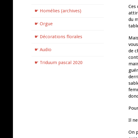
Ces 
☛ Homélies (archives)
atti
du m
☛ Orgue
tabl
☛ Décorations florales
Mais
vous
☛ Audio
de c
cont
☛ Triduum pascal 2020
main
guér
derr
sabl
femm
donc
Pour
Il n
On p