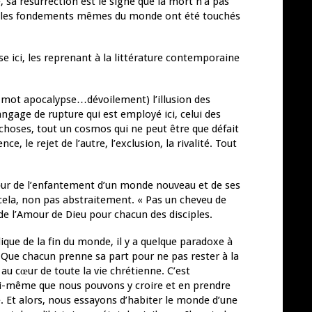
é, sa résurrection est le signe que la mort n’a pas
Oui, les fondements mêmes du monde ont été touchés
se ici, les reprenant à la littérature contemporaine
 du mot apocalypse…dévoilement) l’illusion des
langage de rupture qui est employé ici, celui des
 choses, tout un cosmos qui ne peut être que défait
e, le rejet de l’autre, l’exclusion, la rivalité. Tout
œur de l’enfantement d’un monde nouveau et de ses
t cela, non pas abstraitement. « Pas un cheveu de
de l’Amour de Dieu pour chacun des disciples.
que de la fin du monde, il y a quelque paradoxe à
! Que chacun prenne sa part pour ne pas rester à la
 au cœur de toute la vie chrétienne. C’est
ui-même que nous pouvons y croire et en prendre
. Et alors, nous essayons d’habiter le monde d’une