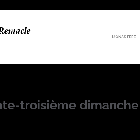
MONASTERE
nte-troisième dimanch