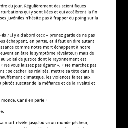
rdre du jour. Régulièrement des scientifiques
turbations qui y sont liées et qui accélèrent la fin
es juvéniles n’hésite pas à frapper du poing sur la
ils ? Il y a d’abord ceci: « prenez garde de ne pas
échappent, en partie, et il faut en dire autant
aissance comme notre mort échappent à notre
s peuvent en être le symptôme révélateur) mais de
s au Soleil de justice dont le rayonnement est
e. « Ne vous laissez pas égarer ». « Ne marchez pas
 : se cacher les réalités, mettre sa tête dans le
hauffement climatique, les violences faites aux
lutôt susciter de la méfiance et de la rivalité et
u monde. Car il en parle !
e.
, sa mort révèle jusqu’où va un monde pécheur,