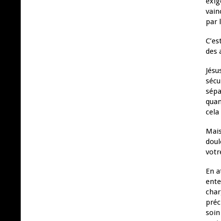
exig
vain
par 
C’es
des 
Jésu
sécu
sépa
quan
cela
Mais
doul
votr
En a
ente
char
préc
soin