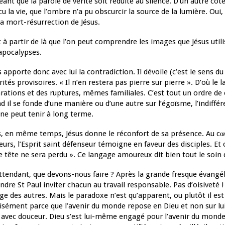
eant que la parole de vérité soit réduite au silence. D’un autre côt
cu la vie, que l’ombre n’a pu obscurcir la source de la lumière. 
la mort-résurrection de Jésus.
t à partir de là que l’on peut comprendre les images que Jésus utili
apocalypses.
s apporte donc avec lui la contradiction. Il dévoile (c’est le sens
rités provisoires. « Il n’en restera pas pierre sur pierre ». D’où le 
rations et des ruptures, mêmes familiales. C’est tout un ordre de
d il se fonde d’une manière ou d’une autre sur l’égoïsme, l’indifférenc
 ne peut tenir à long terme.
, en même temps, Jésus donne le réconfort de sa présence. Au c
eurs, l’Esprit saint défenseur témoigne en faveur des disciples. E
e tête ne sera perdu ». Ce langage amoureux dit bien tout le soin 
ttendant, que devons-nous faire ? Après la grande fresque évangéli
ndre St Paul inviter chacun au travail responsable. Pas d’oisiveté 
ge des autres. Mais le paradoxe n’est qu’apparent, ou plutôt il est
isément parce que l’avenir du monde repose en Dieu et non sur l
 avec douceur. Dieu s’est lui-même engagé pour l’avenir du monde