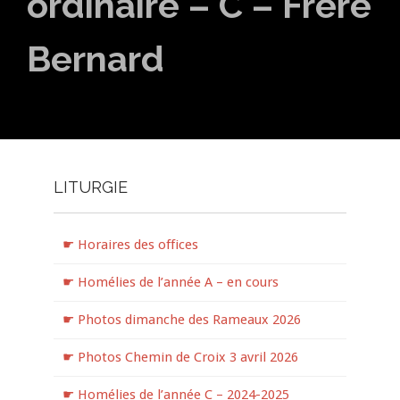
ordinaire – C – Frère
Bernard
LITURGIE
☛ Horaires des offices
☛ Homélies de l’année A – en cours
☛ Photos dimanche des Rameaux 2026
☛ Photos Chemin de Croix 3 avril 2026
☛ Homélies de l’année C – 2024-2025